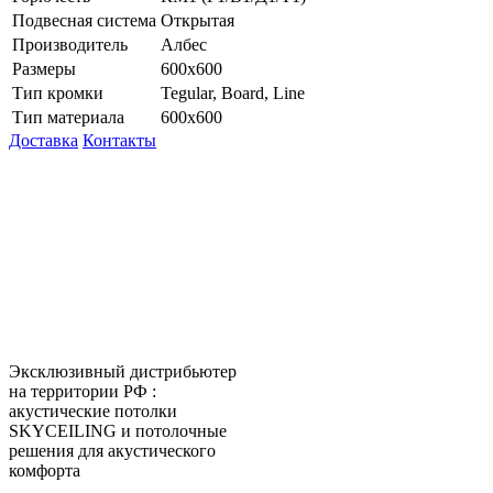
Подвесная система
Открытая
Производитель
Албес
Размеры
600х600
Тип кромки
Tegular, Board, Line
Тип материала
600х600
Доставка
Контакты
КитМаркет-Екатеринбург -
оптовая продажа подвесных
потолков
Официальный представитель
Armstrong, Албес, Cesal, Knauf
Ceilings, Бард, Ecophon, AMF,
Grand Line, Д-Строй, Люмсвет.
Эксклюзивный дистрибьютер
на территории РФ :
акустические потолки
SKYCEILING и потолочные
решения для акустического
комфорта