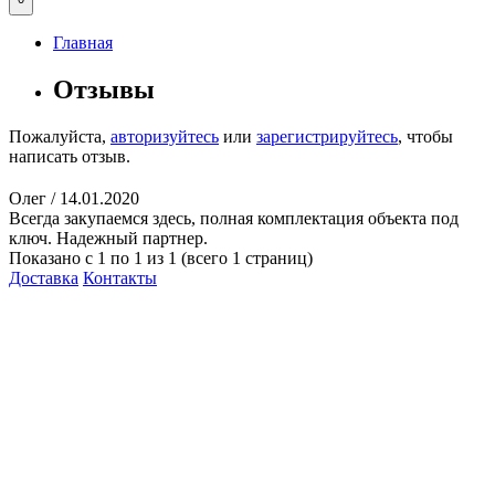
Главная
Отзывы
Пожалуйста,
авторизуйтесь
или
зарегистрируйтесь
, чтобы
написать отзыв.
Олег
/ 14.01.2020
Всегда закупаемся здесь, полная комплектация объекта под
ключ. Надежный партнер.
Показано с 1 по 1 из 1 (всего 1 страниц)
Доставка
Контакты
КитМаркет-Екатеринбург -
оптовая продажа подвесных
потолков
Официальный представитель
Armstrong, Албес, Cesal, Knauf
Ceilings, Бард, Ecophon, AMF,
Grand Line, Д-Строй, Люмсвет.