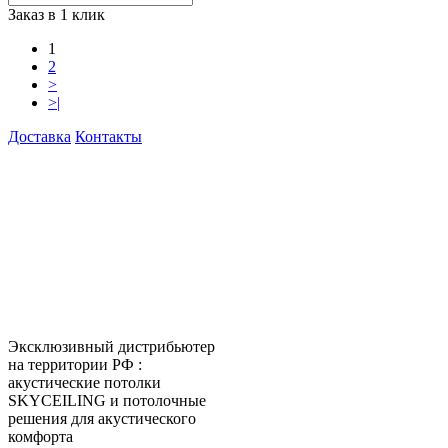
Заказ в 1 клик
1
2
>
>|
Доставка
Контакты
КитМаркет-Екатеринбург -
оптовая продажа подвесных
потолков
Официальный представитель
Armstrong, Албес, Cesal, Knauf
Ceilings, Бард, Ecophon, AMF,
Grand Line, Д-Строй, Люмсвет.
Эксклюзивный дистрибьютер
на территории РФ :
акустические потолки
SKYCEILING и потолочные
решения для акустического
комфорта